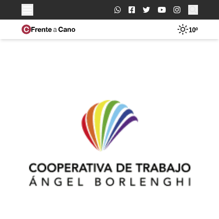
Buscar:
10º