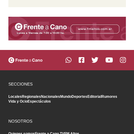
SECCIONES
Locales
Regionales
Nacionales
Mundo
Deportes
Editorial
Rumores
Vida y Ocio
Espectáculos
NOSOTROS
Quienes somos
Frente a Cano TV
FM Altos