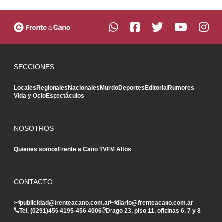
SECCIONES
Locales
Regionales
Nacionales
Mundo
Deportes
Editorial
Rumores
Vida y Ocio
Espectáculos
NOSOTROS
Quienes somos
Frente a Cano TV
FM Altos
CONTACTO
publicidad@frenteacano.com.ar
diario@frenteacano.com.ar
Tel. (0291)
456 4195
-
456 4006
Drago 23, piso 11, oficinas 6, 7 y 8