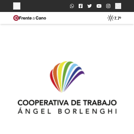
Buscar:
7.7º