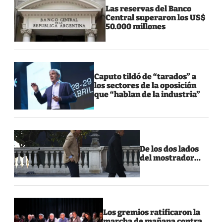
Las reservas del Banco
Central superaron los US$
50.000 millones
Caputo tildó de “tarados” a
los sectores de la oposición
que “hablan de la industria”
De los dos lados
del mostrador…
Los gremios ratificaron la
marcha de mañana contra