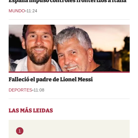
España impuso controles fronterizos a Italia
-
MUNDO
11:24
Falleció el padre de Lionel Messi
-
DEPORTES
11:08
LAS MÁS LEIDAS
1