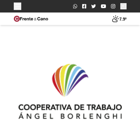
Buscar:
7.9º