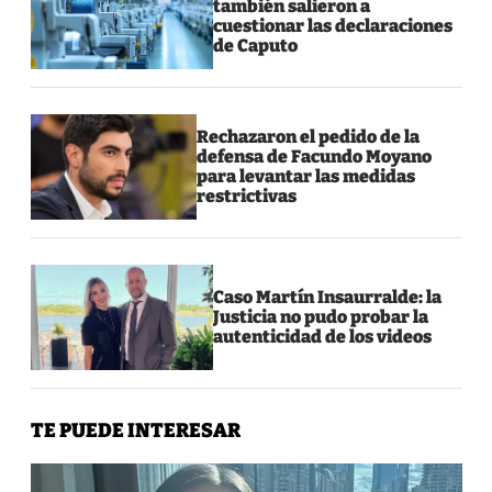
también salieron a
cuestionar las declaraciones
de Caputo
Rechazaron el pedido de la
defensa de Facundo Moyano
para levantar las medidas
restrictivas
Caso Martín Insaurralde: la
Justicia no pudo probar la
autenticidad de los videos
TE PUEDE INTERESAR