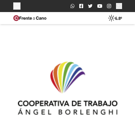
Buscar:
6.8º