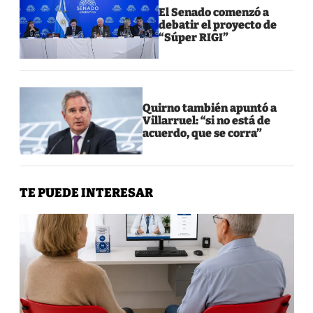
El Senado comenzó a
debatir el proyecto de
“Súper RIGI”
Quirno también apuntó a
Villarruel: “si no está de
acuerdo, que se corra”
TE PUEDE INTERESAR