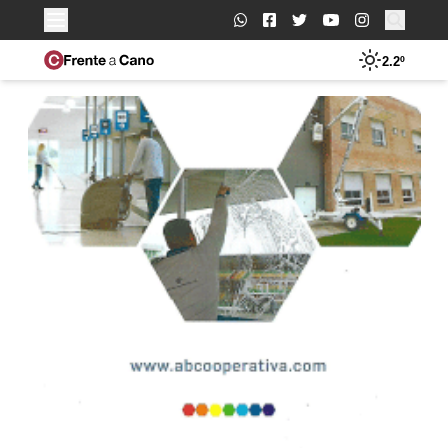
Buscar:
2.2º