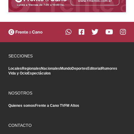
SECCIONES
Locales
Regionales
Nacionales
Mundo
Deportes
Editorial
Rumores
Vida y Ocio
Espectáculos
NOSOTROS
Quienes somos
Frente a Cano TV
FM Altos
CONTACTO