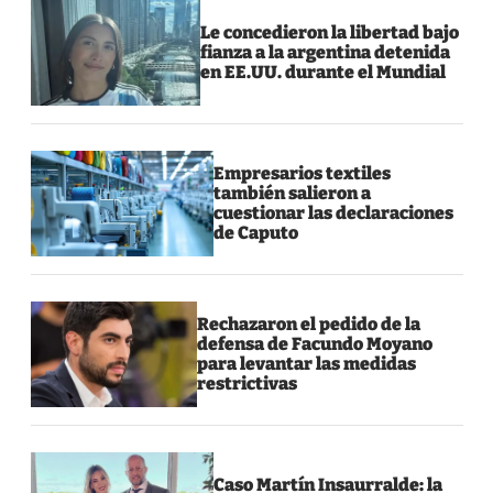
Le concedieron la libertad bajo
fianza a la argentina detenida
en EE.UU. durante el Mundial
Empresarios textiles
también salieron a
cuestionar las declaraciones
de Caputo
Rechazaron el pedido de la
defensa de Facundo Moyano
para levantar las medidas
restrictivas
Caso Martín Insaurralde: la