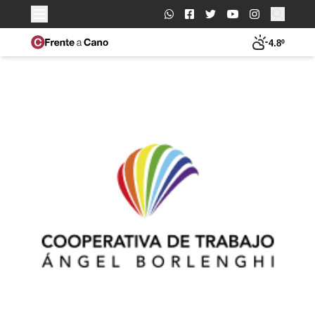
Buscar:
4.8º