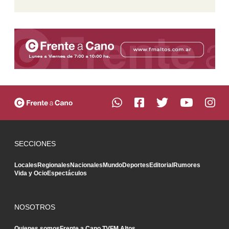
SECCIONES
Locales
Regionales
Nacionales
Mundo
Deportes
Editorial
Rumores
Vida y Ocio
Espectáculos
NOSOTROS
Quienes somos
Frente a Cano TV
FM Altos