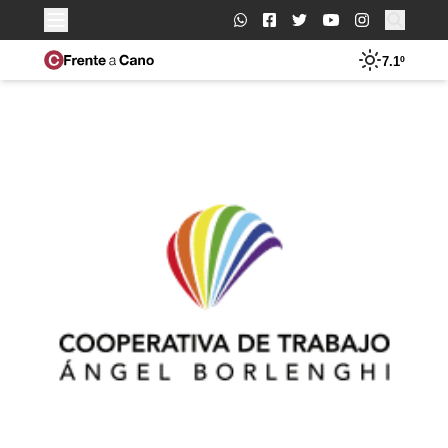
Buscar:
7.1º