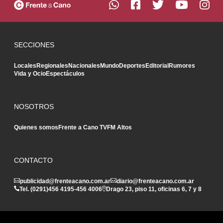
SECCIONES
Locales
Regionales
Nacionales
Mundo
Deportes
Editorial
Rumores
Vida y Ocio
Espectáculos
NOSOTROS
Quienes somos
Frente a Cano TV
FM Altos
CONTACTO
publicidad@frenteacano.com.ar
diario@frenteacano.com.ar
Tel. (0291)
456 4195
-
456 4006
Drago 23, piso 11, oficinas 6, 7 y 8