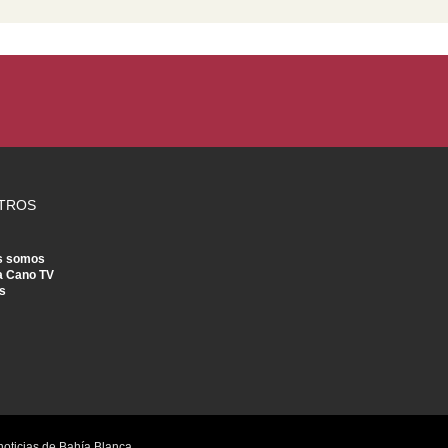
TROS
s somos
a Cano TV
s
noticias de Bahía Blanca