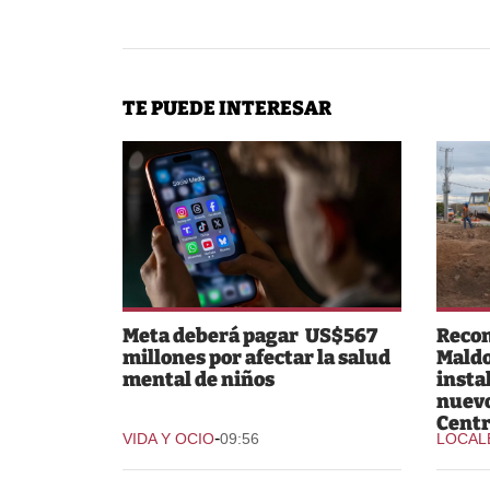
TE PUEDE INTERESAR
Meta deberá pagar US$567
Recon
millones por afectar la salud
Maldo
mental de niños
insta
nuev
Centr
-
VIDA Y OCIO
09:56
LOCAL