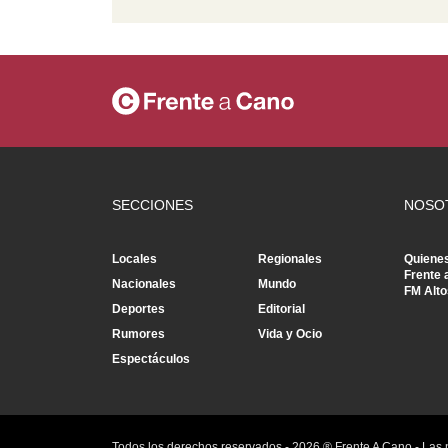
SECCIONES
NOSO
Locales
Regionales
Quiene
Frente 
Nacionales
Mundo
FM Alto
Deportes
Editorial
Rumores
Vida y Ocio
Espectáculos
Todos los derechos reservados -
2026
® Frente A Cano - Las 