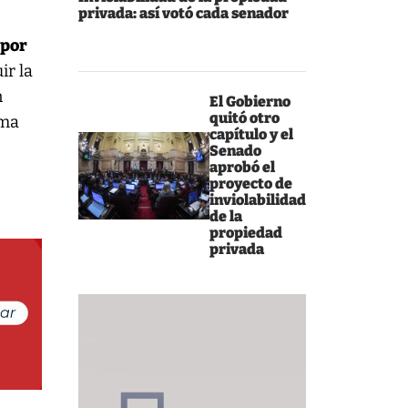
privada: así votó cada senador
 por
ir la
n
El Gobierno
quitó otro
rma
capítulo y el
Senado
aprobó el
proyecto de
inviolabilidad
de la
propiedad
privada