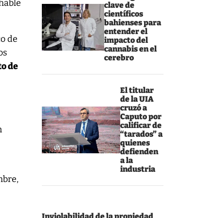
 hable
clave de
científicos
bahienses para
entender el
co de
impacto del
cannabis en el
os
cerebro
to de
El titular
de la UIA
cruzó a
Caputo por
calificar de
n
“tarados” a
quienes
defienden
a la
industria
mbre,
Inviolabilidad de la propiedad