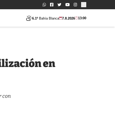
Buscar:
13:00
6.1º
Bahía Blanca
7.8.2026
lización en
r con