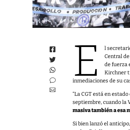
E
l secretar
Central de
de fuerza 
Kirchner t
inmediaciones de su ca
“La CGT está en estado d
septiembre, cuando la 
masiva también a esa m
Si bien lanzó el anticip