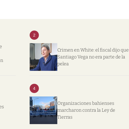
2
e
Crimen en White: el fiscal dijo que
Santiago Vega no era parte de la
on
pelea
4
Organizaciones bahienses
es
marcharon contra la Ley de
Tierras