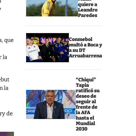
l
quiere a
y
Leandro
Paredes
Conmebol
a, que
multó a Boca y
a su DT
Arruabarrena
 la
ebut
“Chiqui”
Tapia
n la
ratificó su
deseo de
seguir al
frente de
la AFA
ry de
hasta el
Mundial
2030