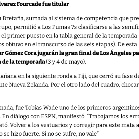
varez Fourcade fue titular
ran Bretaña, sumada al sistema de competencia que pr
rupo, permitió a Los Pumas 7s clasificarse a las semif
 el primer puesto en la tabla general de la temporada 
s obtuvo en el transcurso de las seis etapas). De esta
or Gómez Cora jugarán la gran final de Los Ángeles p
 de la temporada
(3 y 4 de mayo).
ñana en la siguiente ronda a Fiji, que cerró su fase d
nte Nueva Zelanda. Por el otro lado del cuadro, choca
ornada, fue Tobías Wade uno de los primeros argentino
. En diálogo con ESPN, manifestó: “Trabajamos los err
tó. Volver a los vestuarios y corregir para este mata 
se hizo fuerte. Si no se sufre, no vale”.