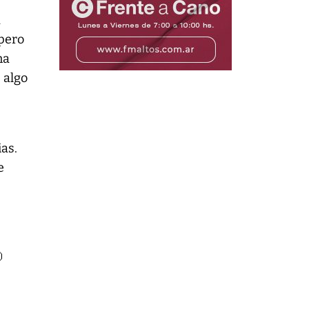
a
 pero
na
 algo
as.
e
