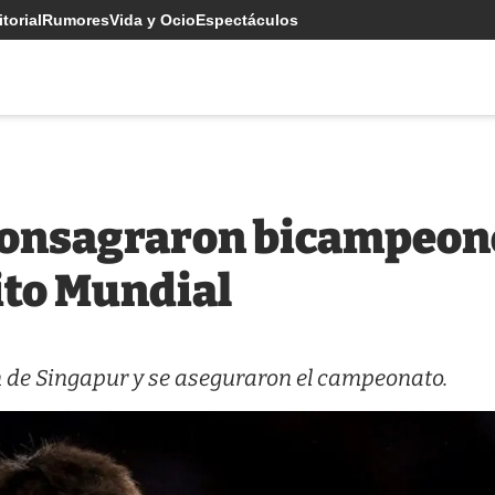
torial
Rumores
Vida y Ocio
Espectáculos
consagraron bicampeone
ito Mundial
en de Singapur y se aseguraron el campeonato.