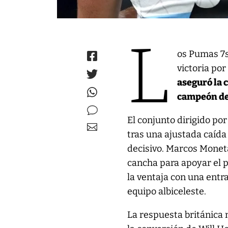
L
os Pumas 7s
victoria por
aseguró la 
campeón de 
El conjunto dirigido po
tras una ajustada caída
decisivo. Marcos Moneta
cancha para apoyar el p
la ventaja con una entr
equipo albiceleste.
La respuesta británica n