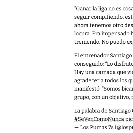
“Ganar la liga no es c
seguir compitiendo, est
ahora tenemos otro desa
locura. Era impensado h
tremendo. No puedo expl
El entrenador Santiago 
conseguido: “Lo disfru
Hay una camada que vie
agradecer a todos los qu
manifestó: “Somos bica
grupo, con un objetivo, 
La palabra de Santiago 
#SeVenComoNunca
pi
— Los Pumas 7s (@los