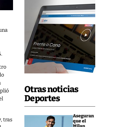
 una
.
tro
do
a
Otras noticias
plió
Deportes
el
Aseguran
, tras
que el
Milan