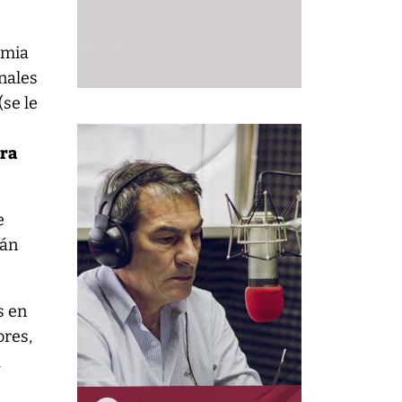
emia
inales
(se le
ara
e
rán
s en
ores,
a