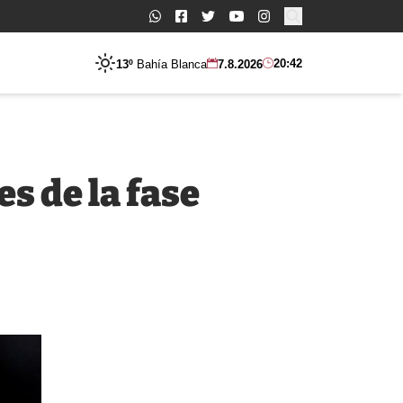
Buscar:
20:42
13º
Bahía Blanca
7.8.2026
s de la fase