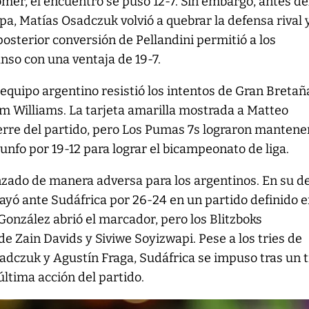
omer, el encuentro se puso 12-7. Sin embargo, antes de
pa, Matías Osadczuk volvió a quebrar la defensa rival 
posterior conversión de Pellandini permitió a los
anso con una ventaja de 19-7.
 equipo argentino resistió los intentos de Gran Bretañ
m Williams. La tarjeta amarilla mostrada a Matteo
erre del partido, pero Los Pumas 7s lograron mantener
riunfo por 19-12 para lograr el bicampeonato de liga.
zado de manera adversa para los argentinos. En su d
cayó ante Sudáfrica por 26-24 en un partido definido e
González abrió el marcador, pero los Blitzboks
de Zain Davids y Siviwe Soyizwapi. Pese a los tries de
adczuk y Agustín Fraga, Sudáfrica se impuso tras un t
ltima acción del partido.