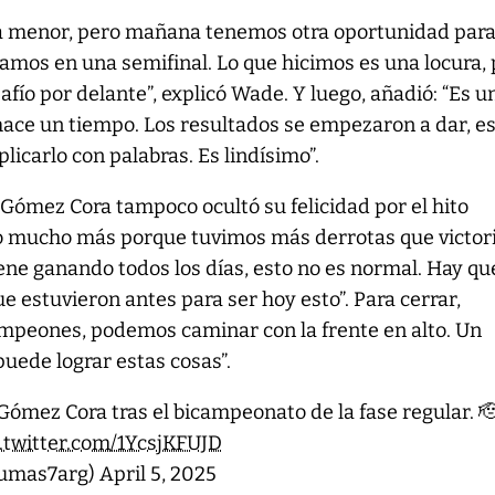
osa menor, pero mañana tenemos otra oportunidad par
amos en una semifinal. Lo que hicimos es una locura,
fío por delante”, explicó Wade. Y luego, añadió: “Es u
ace un tiempo. Los resultados se empezaron a dar, es
icarlo con palabras. Es lindísimo”.
Gómez Cora tampoco ocultó su felicidad por el hito
to mucho más porque tuvimos más derrotas que victori
ne ganando todos los días, esto no es normal. Hay qu
e estuvieron antes para ser hoy esto”. Para cerrar,
mpeones, podemos caminar con la frente en alto. Un
puede lograr estas cosas”.
Gómez Cora tras el bicampeonato de la fase regular. 
c.twitter.com/1YcsjKFUJD
pumas7arg)
April 5, 2025