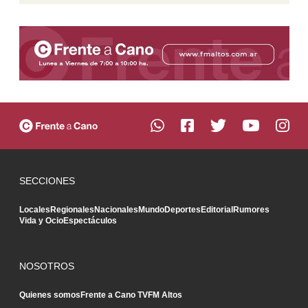
SECCIONES
Locales
Regionales
Nacionales
Mundo
Deportes
Editorial
Rumores
Vida y Ocio
Espectáculos
NOSOTROS
Quienes somos
Frente a Cano TV
FM Altos