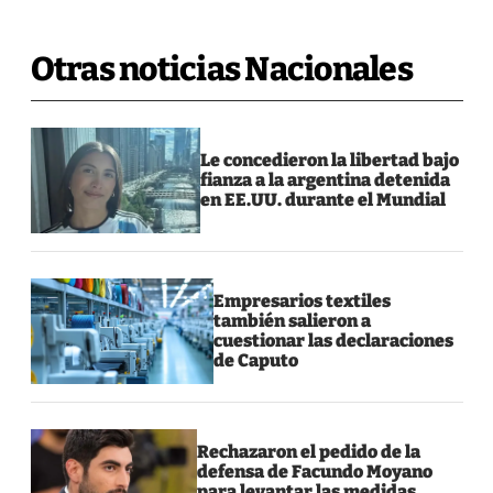
Otras noticias Nacionales
Le concedieron la libertad bajo
fianza a la argentina detenida
en EE.UU. durante el Mundial
Empresarios textiles
también salieron a
cuestionar las declaraciones
de Caputo
Rechazaron el pedido de la
defensa de Facundo Moyano
para levantar las medidas