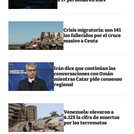
Crisis migratoria: son 141
los fallecidos por el cruce
masivo a Ceuta
Irán dice que continúan las
conversaciones con Omán
mientras Catar pide consenso
regional
Venezuela: elevaron a
6.125 la cifra de muertos
por los terremotos