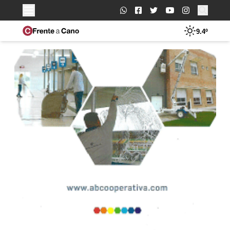
Buscar:
9.4º