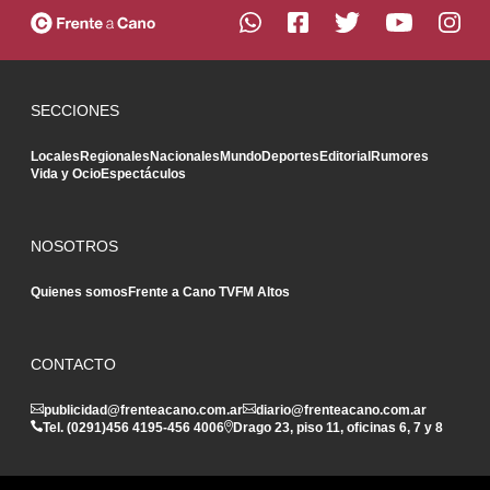
SECCIONES
Locales
Regionales
Nacionales
Mundo
Deportes
Editorial
Rumores
Vida y Ocio
Espectáculos
NOSOTROS
Quienes somos
Frente a Cano TV
FM Altos
CONTACTO
publicidad@frenteacano.com.ar
diario@frenteacano.com.ar
Tel. (0291)
456 4195
-
456 4006
Drago 23, piso 11, oficinas 6, 7 y 8