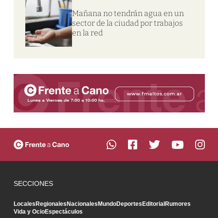
Mañana no tendrán agua en un
sector de la ciudad por trabajos
en la red
SECCIONES
Locales
Regionales
Nacionales
Mundo
Deportes
Editorial
Rumores
Vida y Ocio
Espectáculos