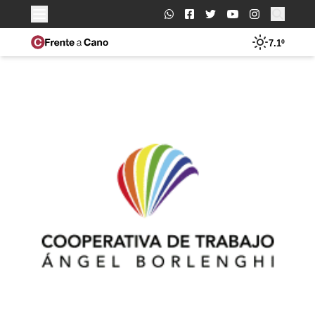
Buscar:
7.1º