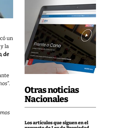
icó un
y la
o, de
ante
chos
”.
Otras noticias
Nacionales
emos
Los artículos que siguen en el
proyecto de Ley de Propiedad