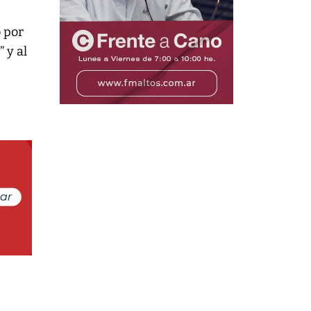
 por
i
” y al