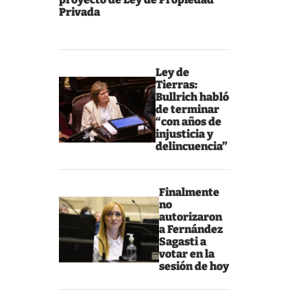
Privada
e
Ley de
Tierras:
Bullrich habló
de terminar
“con años de
injusticia y
delincuencia”
Finalmente
no
autorizaron
a Fernández
Sagasti a
votar en la
sesión de hoy