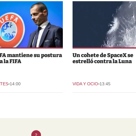
FA mantiene su postura
Un cohete de SpaceX se
a la FIFA
estrelló contra la Luna
-
-
TES
14:00
VIDA Y OCIO
13:45
2