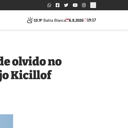
Buscar:
19:17
10.9º
Bahía Blanca
6.8.2026
de olvido no
o Kicillof