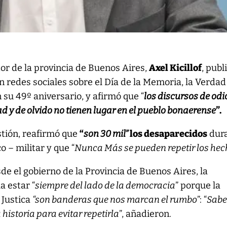
or de la provincia de Buenos Aires,
Axel Kicillof
, publ
 redes sociales sobre el Día de la Memoria, la Verdad 
n su 49º aniversario, y afirmó que “
los discursos de odi
d y de olvido no tienen lugar en el pueblo bonaerense
”.
tión, reafirmó que
“
son 30 mil”
los desaparecidos
dur
o – militar y que “
Nunca Más se pueden repetir los he
de el gobierno de la Provincia de Buenos Aires, la
a estar “
siempre del lado de la democracia
” porque la
 Justica
“son banderas que nos marcan el rumbo
”: “
Sab
 historia para evitar repetirla
”, añadieron.