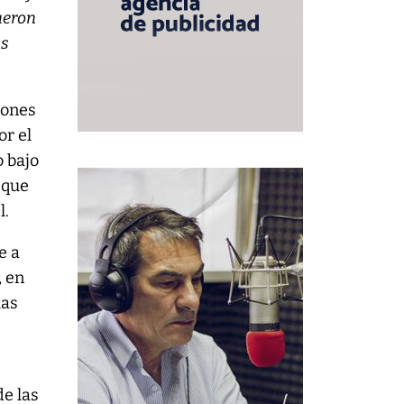
ueron
as
iones
or el
o bajo
 que
l.
e a
, en
las
de las