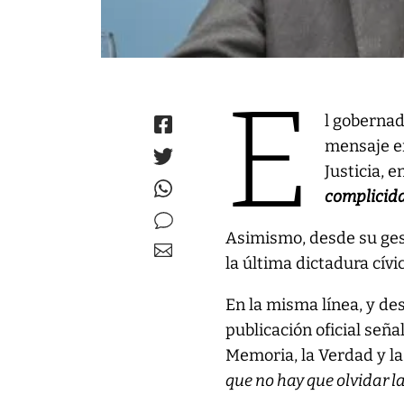
E
l gobernad
mensaje en
Justicia, e
complicida
Asimismo, desde su ges
la última dictadura cívic
En la misma línea, y des
publicación oficial señal
Memoria, la Verdad y la
que no hay que olvidar la