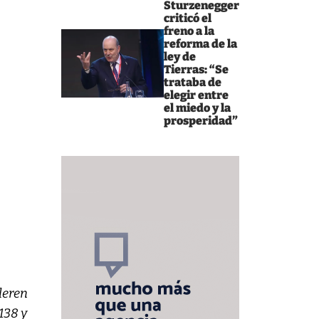
Sturzenegger
criticó el
freno a la
reforma de la
ley de
Tierras: “Se
trataba de
elegir entre
el miedo y la
prosperidad”
leren
138 y