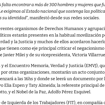
os falta encontrar a más de 300 hombres y mujeres que f
Le exigimos al Estado nacional que sostenga las polític
es su identidad
”, manifestó desde sus redes sociales.
diferentes organismos de Derechos Humanos y agrupac
íticos estarán presentes en la habitual movilización p
erdad y la Justicia y muchos de ellos acordaron hacerl
ue tienen como eje principal criticar el negacionismo
Javier Milei y de su vicepresidenta, Victoria Villarrue
y el Encuentro Memoria, Verdad y Justicia (EMVJ), qu
 por otras organizaciones, montarán un acto conjunto
enzará a las 16hs y donde se leerá un documento por 
 Elia Espen y Taty Almeida; la referente principal de
tto, y el Nobel de la Paz, Adolfo Pérez Esquivel.
e de Izquierda de los Trabajadores (FIT), en compañía 