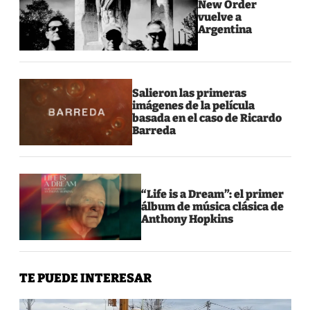
New Order
vuelve a
Argentina
Salieron las primeras
imágenes de la película
basada en el caso de Ricardo
Barreda
“Life is a Dream”: el primer
álbum de música clásica de
Anthony Hopkins
TE PUEDE INTERESAR