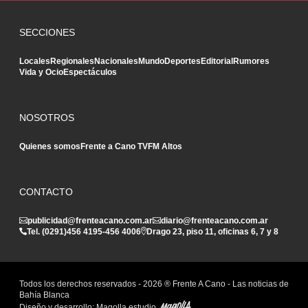
SECCIONES
Locales
Regionales
Nacionales
Mundo
Deportes
Editorial
Rumores
Vida y Ocio
Espectáculos
NOSOTROS
Quienes somos
Frente a Cano TV
FM Altos
CONTACTO
publicidad@frenteacano.com.ar
diario@frenteacano.com.ar
Tel. (0291)
456 4195
-
456 4006
Drago 23, piso 11, oficinas 6, 7 y 8
Todos los derechos reservados -
2026
® Frente A Cano - Las noticias de
Bahía Blanca
Diseño y desarrollo:
Magolla estudio