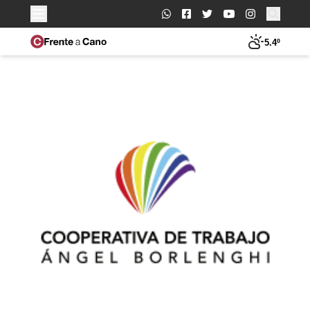
Buscar:
5.4º