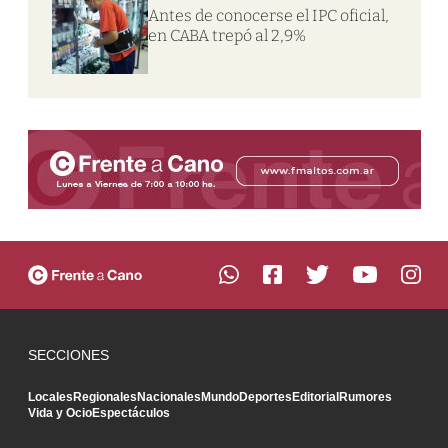
Antes de conocerse el IPC oficial,
en CABA trepó al 2,9%
SECCIONES
Locales
Regionales
Nacionales
Mundo
Deportes
Editorial
Rumores
Vida y Ocio
Espectáculos