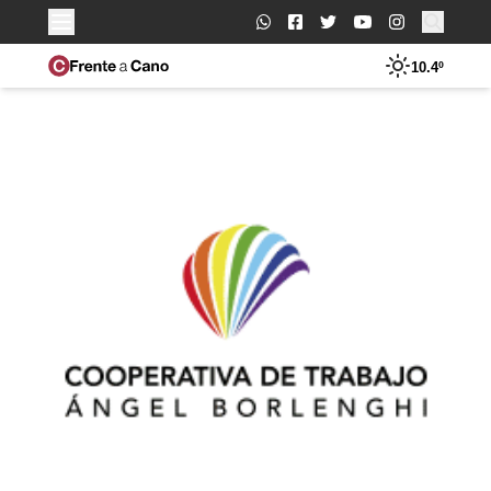
Buscar:
10.4º