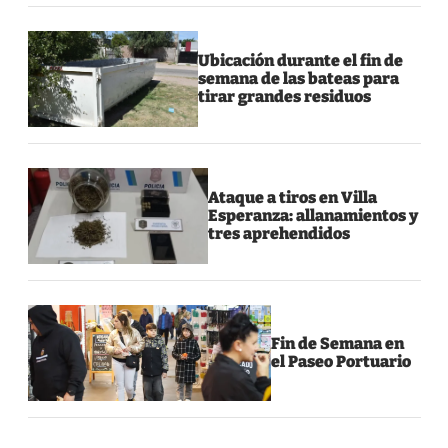
Ubicación durante el fin de
semana de las bateas para
tirar grandes residuos
Ataque a tiros en Villa
Esperanza: allanamientos y
tres aprehendidos
Fin de Semana en
el Paseo Portuario