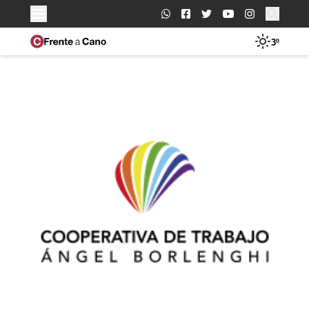
Buscar:
3º