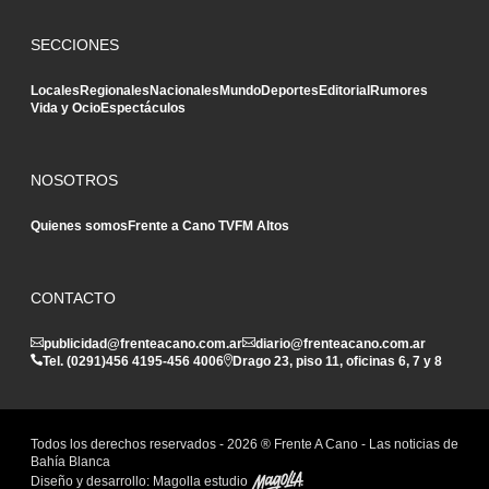
SECCIONES
Locales
Regionales
Nacionales
Mundo
Deportes
Editorial
Rumores
Vida y Ocio
Espectáculos
NOSOTROS
Quienes somos
Frente a Cano TV
FM Altos
CONTACTO
publicidad@frenteacano.com.ar
diario@frenteacano.com.ar
Tel. (0291)
456 4195
-
456 4006
Drago 23, piso 11, oficinas 6, 7 y 8
Todos los derechos reservados -
2026
® Frente A Cano - Las noticias de
Bahía Blanca
Diseño y desarrollo:
Magolla estudio