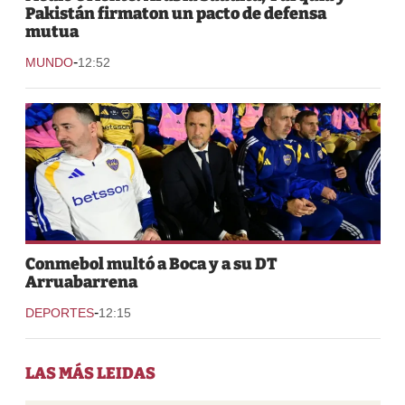
Pakistán firmaton un pacto de defensa
mutua
-
MUNDO
12:52
Conmebol multó a Boca y a su DT
Arruabarrena
-
DEPORTES
12:15
LAS MÁS LEIDAS