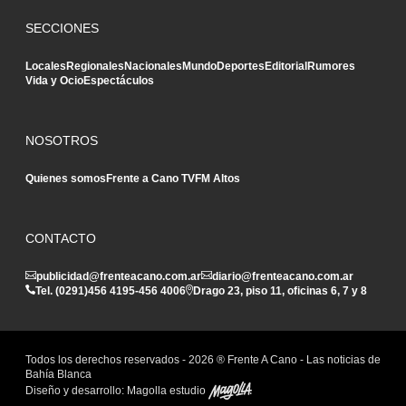
SECCIONES
Locales
Regionales
Nacionales
Mundo
Deportes
Editorial
Rumores
Vida y Ocio
Espectáculos
NOSOTROS
Quienes somos
Frente a Cano TV
FM Altos
CONTACTO
publicidad@frenteacano.com.ar
diario@frenteacano.com.ar
Tel. (0291)
456 4195
-
456 4006
Drago 23, piso 11, oficinas 6, 7 y 8
Todos los derechos reservados -
2026
® Frente A Cano - Las noticias de
Bahía Blanca
Diseño y desarrollo:
Magolla estudio