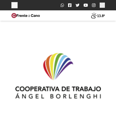
Buscar:
13.8º