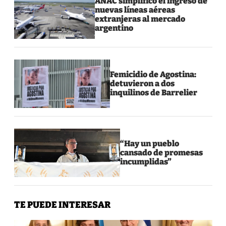
ANAC simplificó el ingreso de
nuevas líneas aéreas
extranjeras al mercado
argentino
Femicidio de Agostina:
detuvieron a dos
inquilinos de Barrelier
“Hay un pueblo
cansado de promesas
incumplidas”
TE PUEDE INTERESAR