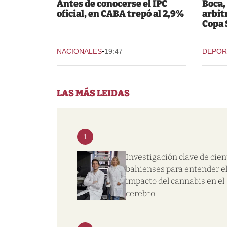
Antes de conocerse el IPC
Boca,
oficial, en CABA trepó al 2,9%
arbit
Copa
-
NACIONALES
19:47
DEPOR
LAS MÁS LEIDAS
1
Investigación clave de cien
bahienses para entender e
impacto del cannabis en el
cerebro