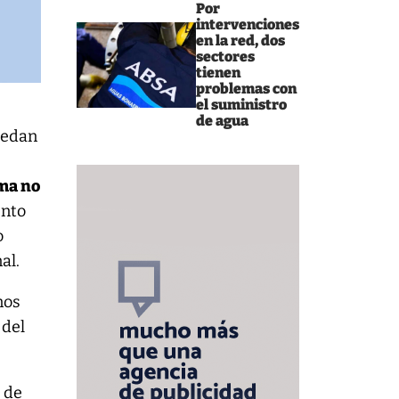
Por
intervenciones
en la red, dos
sectores
tienen
problemas con
el suministro
de agua
edan
a
ema no
ento
o
al.
nos
 del
 de