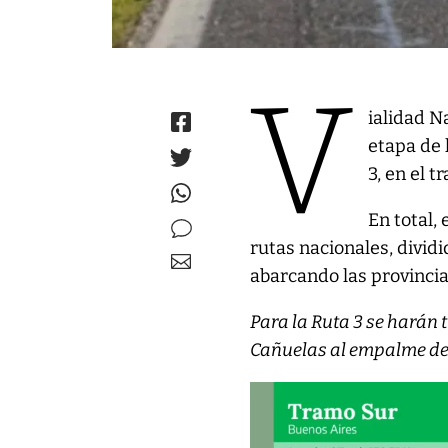
V
ialidad N
etapa de 
3, en el 
En total,
rutas nacionales, divid
abarcando las provincia
Para la Ruta 3 se harán t
Cañuelas al empalme del