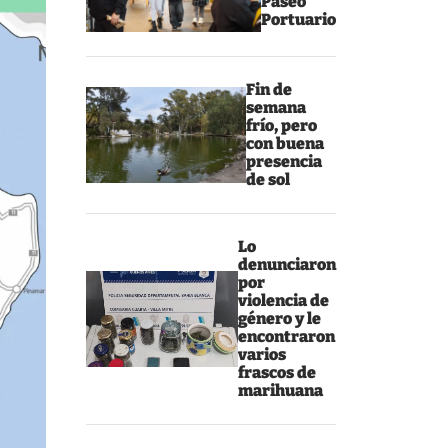
Paseo
Portuario
Fin de
semana
frío, pero
con buena
presencia
de sol
Lo
denunciaron
por
violencia de
género y le
encontraron
varios
frascos de
marihuana