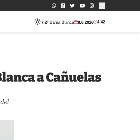
Buscar:
4:42
7.2º
Bahía Blanca
8.8.2026
Blanca a Cañuelas
 del