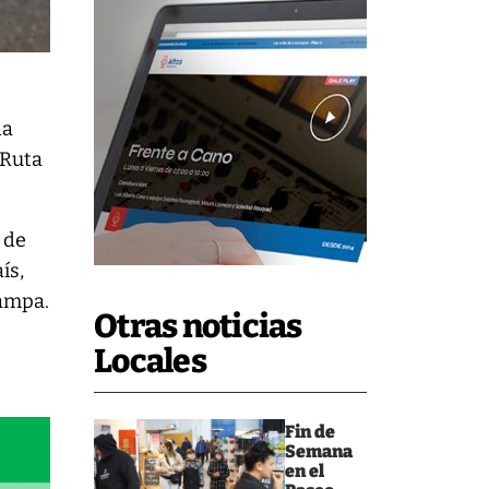
da
 Ruta
de
ís,
Pampa.
Otras noticias
Locales
Fin de
Semana
en el