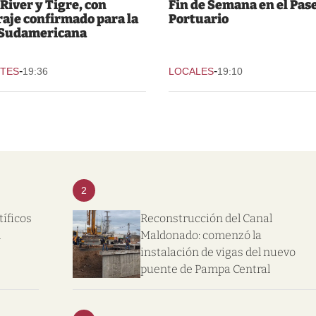
 River y Tigre, con
Fin de Semana en el Pas
raje confirmado para la
Portuario
 Sudamericana
-
-
TES
19:36
LOCALES
19:10
2
tíficos
Reconstrucción del Canal
l
Maldonado: comenzó la
instalación de vigas del nuevo
puente de Pampa Central