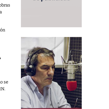
 obras
za
ión
A
mo se
RN.