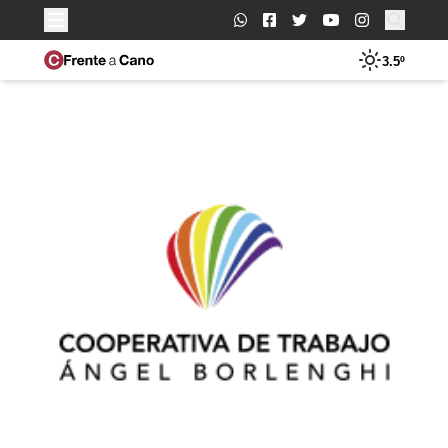
Buscar:
3.5º