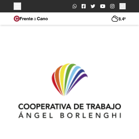
Buscar:
8.4º