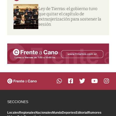
Ley de Tierras: el gobierno tuvo
que quitar el capítulo de
extranjerización para sostener la
sesión
SECCIONES
Locales
Regionales
Nacionales
Mundo
Deportes
Editorial
Rumores