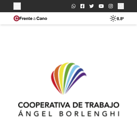
Buscar:
8.8º