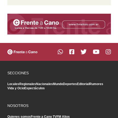
SECCIONES
Locales
Regionales
Nacionales
Mundo
Deportes
Editorial
Rumores
Vida y Ocio
Espectáculos
NOSOTROS
Quienes somos
Frente a Cano TV
FM Altos