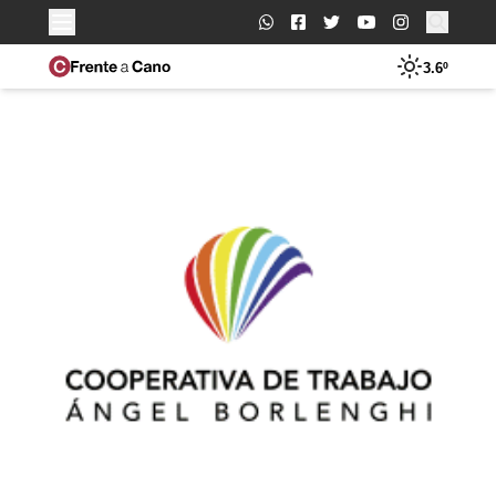
Buscar:
3.6º