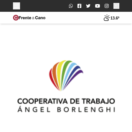
Buscar:
13.6º