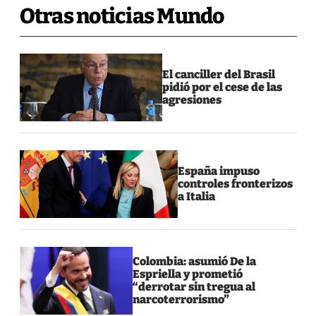
Otras noticias Mundo
El canciller del Brasil
pidió por el cese de las
agresiones
España impuso
controles fronterizos
a Italia
Colombia: asumió De la
Espriella y prometió
“derrotar sin tregua al
narcoterrorismo”