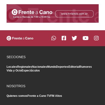
SECCIONES
Locales
Regionales
Nacionales
Mundo
Deportes
Editorial
Rumores
Vida y Ocio
Espectáculos
NOSOTROS
Quienes somos
Frente a Cano TV
FM Altos