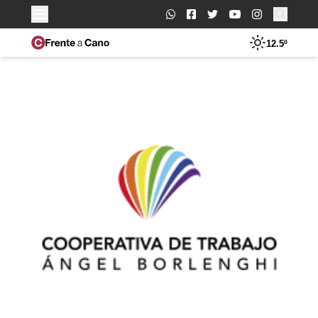
Buscar:
12.5º