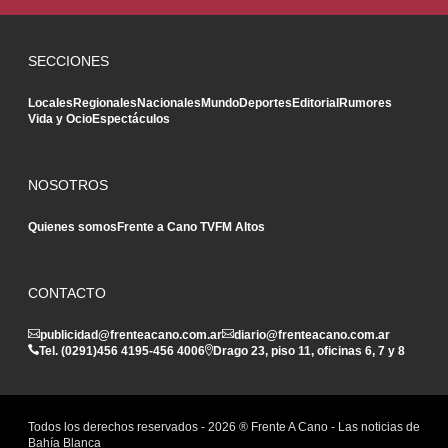
SECCIONES
Locales
Regionales
Nacionales
Mundo
Deportes
Editorial
Rumores
Vida y Ocio
Espectáculos
NOSOTROS
Quienes somos
Frente a Cano TV
FM Altos
CONTACTO
publicidad@frenteacano.com.ar
diario@frenteacano.com.ar
Tel. (0291)
456 4195
-
456 4006
Drago 23, piso 11, oficinas 6, 7 y 8
Todos los derechos reservados -
2026
® Frente A Cano - Las noticias de
Bahía Blanca