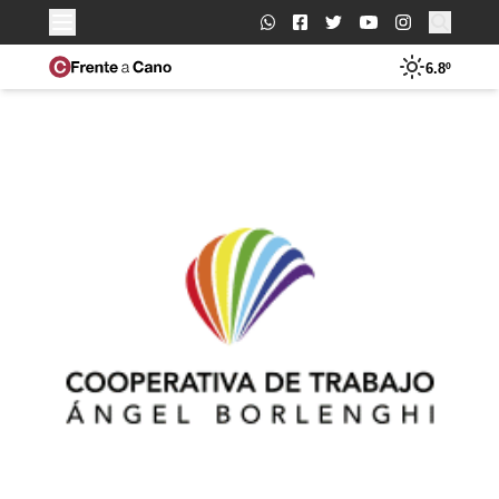
Buscar:
6.8º