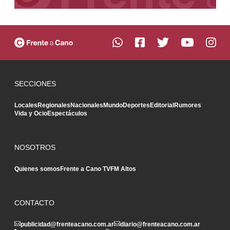
SECCIONES
Locales
Regionales
Nacionales
Mundo
Deportes
Editorial
Rumores
Vida y Ocio
Espectáculos
NOSOTROS
Quienes somos
Frente a Cano TV
FM Altos
CONTACTO
publicidad@frenteacano.com.ar
diario@frenteacano.com.ar