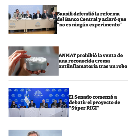
Bausili defendió la reforma
del Banco Central y aclaró que
“no es ningún experimento”
ANMAT prohibió la venta de
una reconocida crema
antiinflamatoria tras un robo
El Senado comenzó a
debatir el proyecto de
“Súper RIGI”