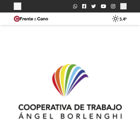
Buscar:
3.4º