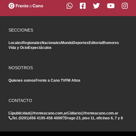
SECCIONES
Locales
Regionales
Nacionales
Mundo
Deportes
Editorial
Rumores
Vida y Ocio
Espectáculos
NOSOTROS
Quienes somos
Frente a Cano TV
FM Altos
CONTACTO
publicidad@frenteacano.com.ar
diario@frenteacano.com.ar
Tel. (0291)
456 4195
-
456 4006
Drago 23, piso 11, oficinas 6, 7 y 8