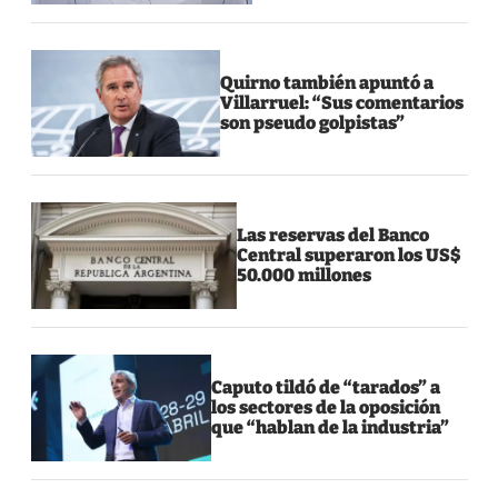
Quirno también apuntó a
Villarruel: “Sus comentarios
son pseudo golpistas”
Las reservas del Banco
Central superaron los US$
50.000 millones
Caputo tildó de “tarados” a
los sectores de la oposición
que “hablan de la industria”