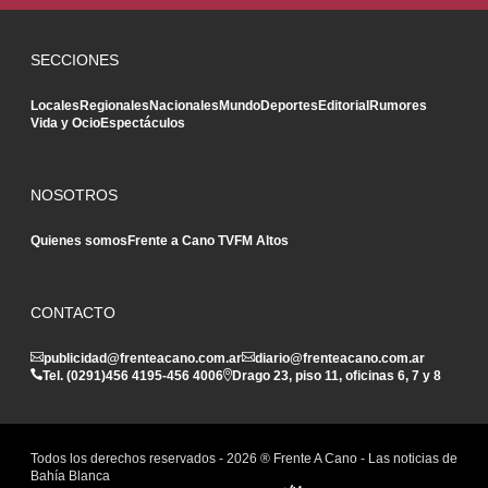
SECCIONES
Locales
Regionales
Nacionales
Mundo
Deportes
Editorial
Rumores
Vida y Ocio
Espectáculos
NOSOTROS
Quienes somos
Frente a Cano TV
FM Altos
CONTACTO
publicidad@frenteacano.com.ar
diario@frenteacano.com.ar
Tel. (0291)
456 4195
-
456 4006
Drago 23, piso 11, oficinas 6, 7 y 8
Todos los derechos reservados -
2026
® Frente A Cano - Las noticias de
Bahía Blanca