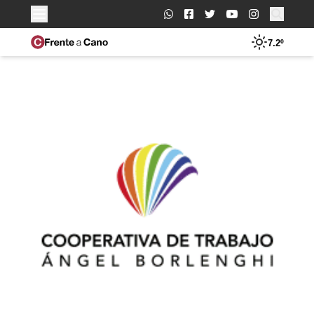
Buscar:
7.2º