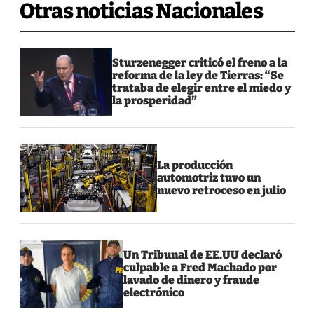
Otras noticias Nacionales
Sturzenegger criticó el freno a la
reforma de la ley de Tierras: “Se
trataba de elegir entre el miedo y
la prosperidad”
La producción
automotriz tuvo un
nuevo retroceso en julio
Un Tribunal de EE.UU declaró
culpable a Fred Machado por
lavado de dinero y fraude
electrónico