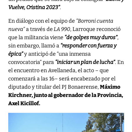
Vuelve, Cristina 2023”
.
En diálogo con el equipo de
“Borroni cuenta
nueva”
a través de
LA 990
, Larroque reconoció
que la militancia viene
“de golpes muy duros”
,
sin embargo, llamó a
“responder con fuerza y
épica”
y anticipó de “una inmensa
convocatoria” para
“iniciar un plan de lucha”
. En
el encuentro en Avellaneda, el acto – que
comenzará a las 16– será encabezado por el
diputado y titular del PJ Bonaerense,
Máximo
Kirchner, junto al gobernador de la Provincia,
Axel Kicillof.