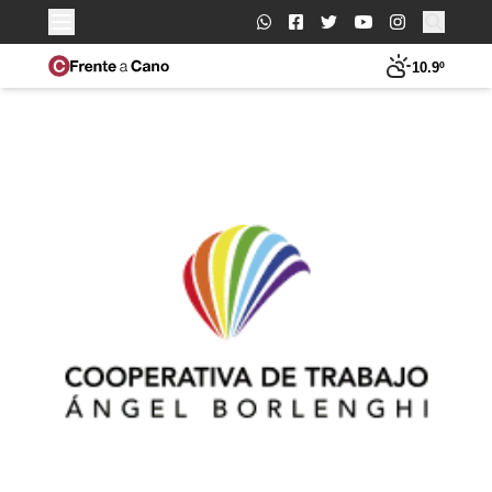
Buscar:
10.9º