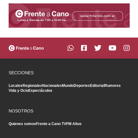
SECCIONES
Locales
Regionales
Nacionales
Mundo
Deportes
Editorial
Rumores
Vida y Ocio
Espectáculos
NOSOTROS
Quienes somos
Frente a Cano TV
FM Altos