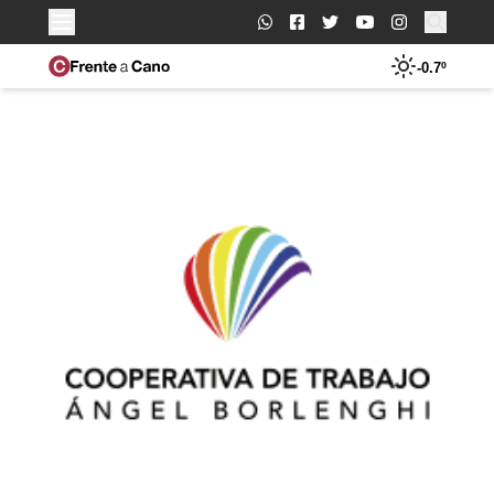
Buscar:
-0.7º