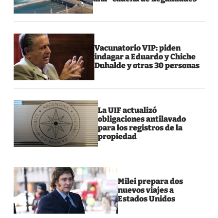
Vacunatorio VIP: piden
indagar a Eduardo y Chiche
Duhalde y otras 30 personas
La UIF actualizó
obligaciones antilavado
para los registros de la
propiedad
Milei prepara dos
nuevos viajes a
Estados Unidos