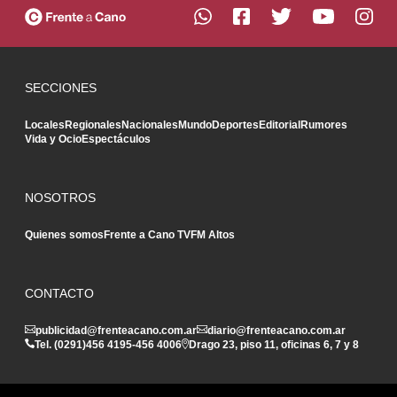
SECCIONES
Locales
Regionales
Nacionales
Mundo
Deportes
Editorial
Rumores
Vida y Ocio
Espectáculos
NOSOTROS
Quienes somos
Frente a Cano TV
FM Altos
CONTACTO
publicidad@frenteacano.com.ar
diario@frenteacano.com.ar
Tel. (0291)
456 4195
-
456 4006
Drago 23, piso 11, oficinas 6, 7 y 8