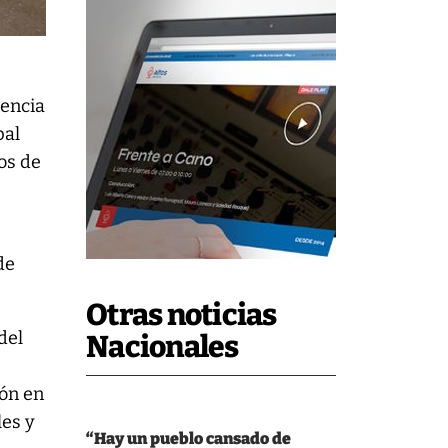
iencia
pal
os de
de
Otras noticias
del
Nacionales
ión en
les y
“Hay un pueblo cansado de