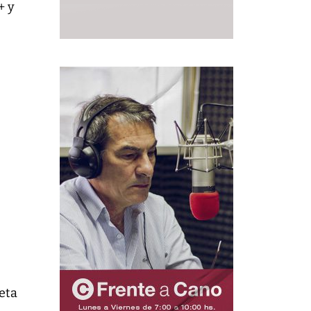
+ y
ueta