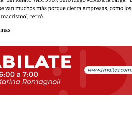
 “Sin Relato” (AM 990), pero luego volvió a la carga. “
 se van muchos más porque cierra empresas, como los
 macrismo”, cerró.
tinas