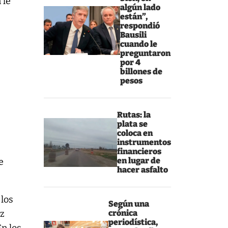
 le
algún lado
están”,
respondió
Bausili
cuando le
preguntaron
por 4
billones de
pesos
Rutas: la
plata se
coloca en
instrumentos
financieros
en lugar de
e
hacer asfalto
 los
Según una
ez
crónica
periodística,