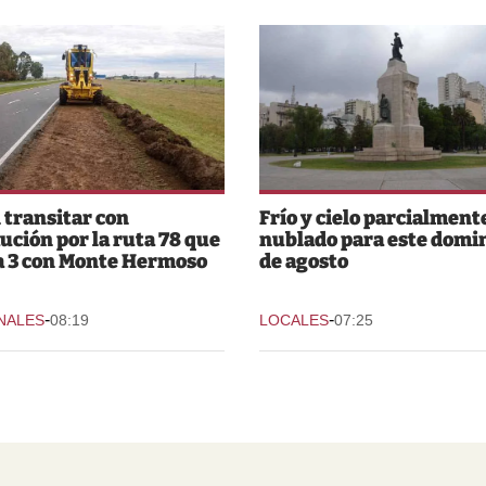
 transitar con
Frío y cielo parcialment
ución por la ruta 78 que
nublado para este domi
a 3 con Monte Hermoso
de agosto
-
-
NALES
08:19
LOCALES
07:25