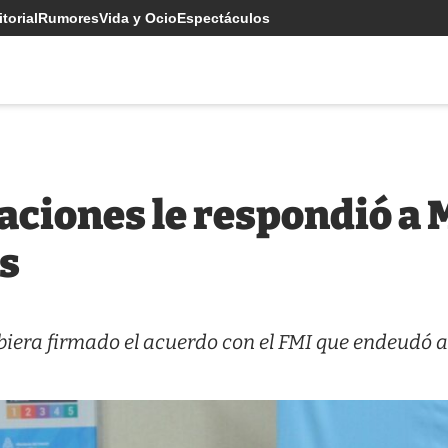
torial
Rumores
Vida y Ocio
Espectáculos
raciones le respondió a 
ís
ubiera firmado el acuerdo con el FMI que endeudó a