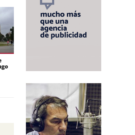
e
ngo