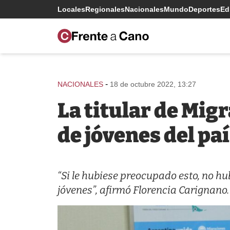
Locales
Regionales
Nacionales
Mundo
Deportes
Edi
-
NACIONALES
18 de octubre 2022, 13:27
La titular de Mig
de jóvenes del pa
“Si le hubiese preocupado esto, no h
jóvenes”, afirmó Florencia Carignano.