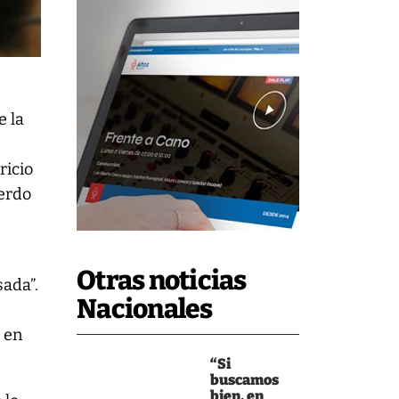
e la
ricio
uerdo
Otras noticias
sada”.
Nacionales
) en
“Si
buscamos
bien, en