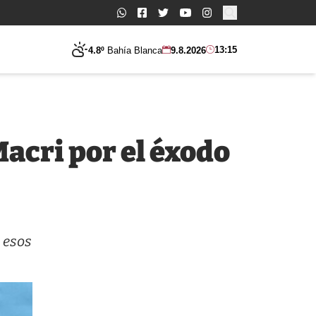
Buscar:
13:15
4.8º
Bahía Blanca
9.8.2026
Macri por el éxodo
 esos