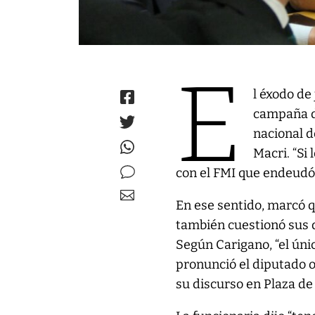
E
l éxodo de
campaña de
nacional d
Macri. “Si
con el FMI que endeudó 
En ese sentido, marcó q
también cuestionó sus d
Según Carigano, “el úni
pronunció el diputado o
su discurso en Plaza de