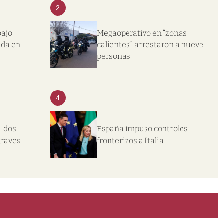
2
bajo
Megaoperativo en “zonas
ida en
calientes”: arrestaron a nueve
personas
4
: dos
España impuso controles
graves
fronterizos a Italia