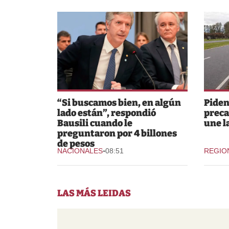
“Si buscamos bien, en algún
Piden
lado están”, respondió
preca
Bausili cuando le
une l
preguntaron por 4 billones
de pesos
-
NACIONALES
08:51
REGIO
LAS MÁS LEIDAS