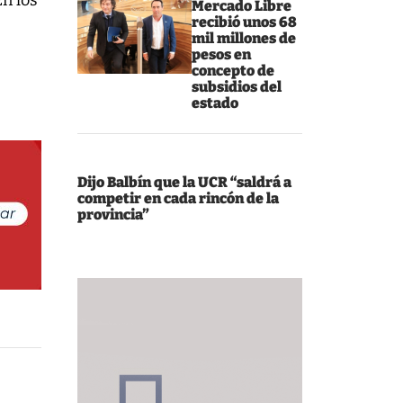
En los
Mercado Libre
recibió unos 68
mil millones de
pesos en
concepto de
subsidios del
estado
Dijo Balbín que la UCR “saldrá a
competir en cada rincón de la
provincia”