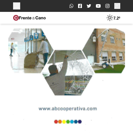
Buscar:
7.2º