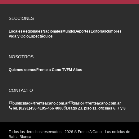
SECCIONES
Locales
Regionales
Nacionales
Mundo
Deportes
Editorial
Rumores
Vida y Ocio
Espectáculos
NOSOTROS
Quienes somos
Frente a Cano TV
FM Altos
CONTACTO
publicidad@frenteacano.com.ar
diario@frenteacano.com.ar
Tel. (0291)
456 4195
-
456 4006
Drago 23, piso 11, oficinas 6, 7 y 8
Todos los derechos reservados -
2026
® Frente A Cano - Las noticias de
Bahía Blanca