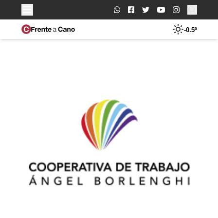
Buscar:
-0.5º