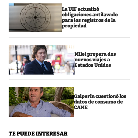
La UIF actualizó
obligaciones antilavado
para los registros de la
propiedad
Milei prepara dos
nuevos viajes a
Estados Unidos
Galperín cuestionó los
datos de consumo de
CAME
TE PUEDE INTERESAR