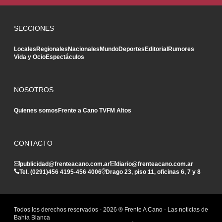
SECCIONES
Locales
Regionales
Nacionales
Mundo
Deportes
Editorial
Rumores
Vida y Ocio
Espectáculos
NOSOTROS
Quienes somos
Frente a Cano TV
FM Altos
CONTACTO
publicidad@frenteacano.com.ar
diario@frenteacano.com.ar
Tel. (0291)
456 4195
-
456 4006
Drago 23, piso 11, oficinas 6, 7 y 8
Todos los derechos reservados -
2026
® Frente A Cano - Las noticias de
Bahía Blanca