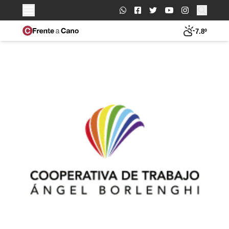
Buscar:
7.8º