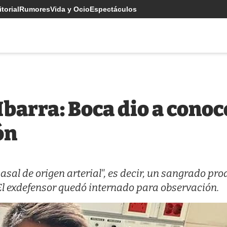
torial
Rumores
Vida y Ocio
Espectáculos
Ibarra: Boca dio a conoc
ón
nasal de origen arterial", es decir, un sangrado pr
El exdefensor quedó internado para observación.