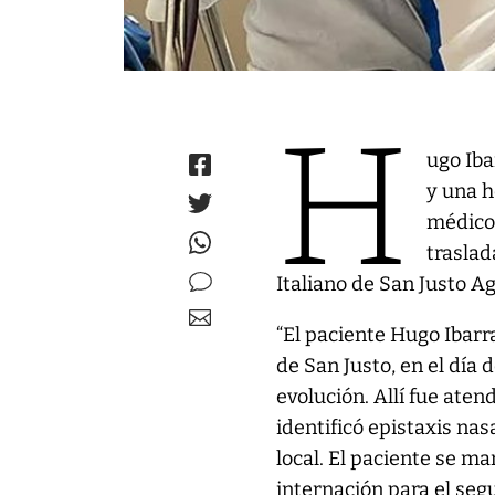
H
ugo Iba
y una h
médicos
traslad
Italiano de San Justo A
“El paciente Hugo Ibarr
de San Justo, en el día 
evolución. Allí fue aten
identificó epistaxis na
local. El paciente se ma
internación para el segu