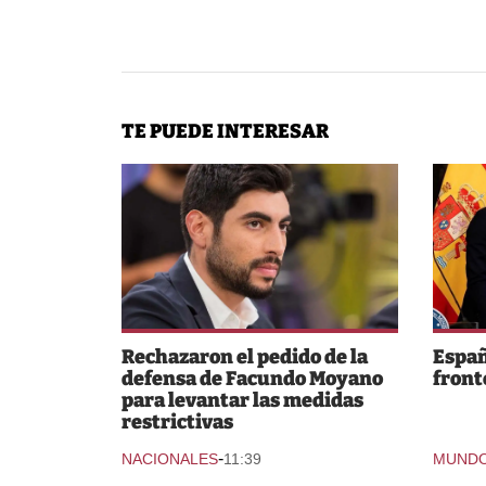
TE PUEDE INTERESAR
Rechazaron el pedido de la
Españ
defensa de Facundo Moyano
fronte
para levantar las medidas
restrictivas
-
NACIONALES
11:39
MUND