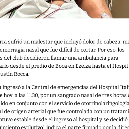
rra sufrió un malestar que incluyó dolor de cabeza, m
emorragia nasal que fue difícil de cortar. Por eso, los
 del club decidieron llamar una ambulancia para
arlo desde el predio de Boca en Ezeiza hasta el Hospit
gustín Rocca.
a ingresó a la Central de emergencias del Hospital Ita
de hoy, a las 11.30, por un sangrado nasal de tres horas
dido en conjunto con el servicio de otorrinolaringología
sal de origen arterial que fue controlada con un tratam
ntuvo estable desde el ingreso al hospital y se decidió
imiento evolutivo”, indica el parte firmado por la dire