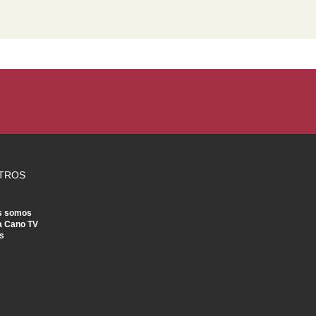
TROS
s somos
a Cano TV
s