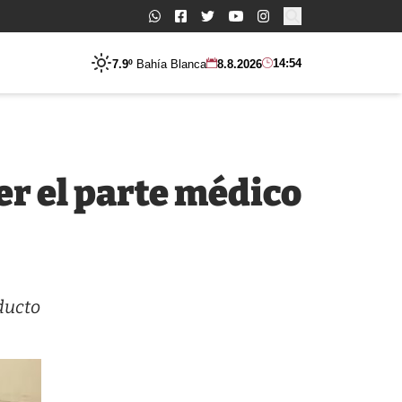
Buscar:
14:54
7.9º
Bahía Blanca
8.8.2026
er el parte médico
oducto