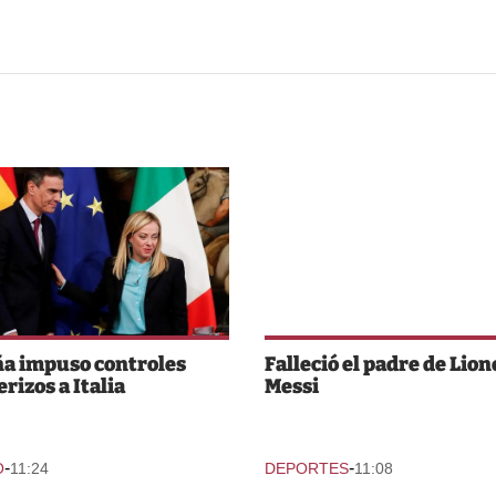
a impuso controles
Falleció el padre de Lion
rizos a Italia
Messi
-
-
O
11:24
DEPORTES
11:08