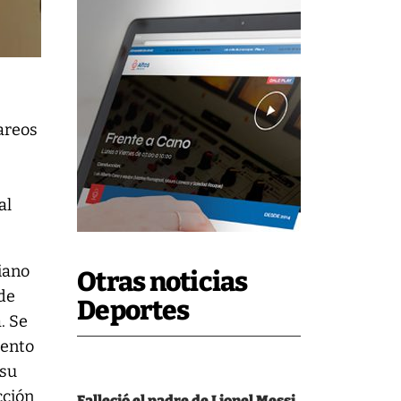
areos
al
liano
Otras noticias
 de
Deportes
. Se
iento
 su
cción
Falleció el padre de Lionel Messi