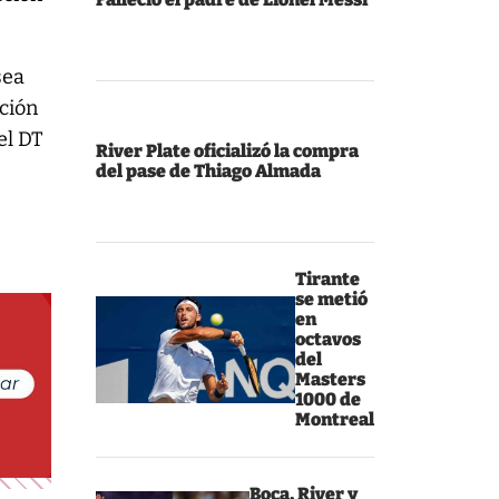
sea
ción
el DT
River Plate oficializó la compra
del pase de Thiago Almada
Tirante
se metió
en
octavos
del
Masters
1000 de
Montreal
Boca, River y