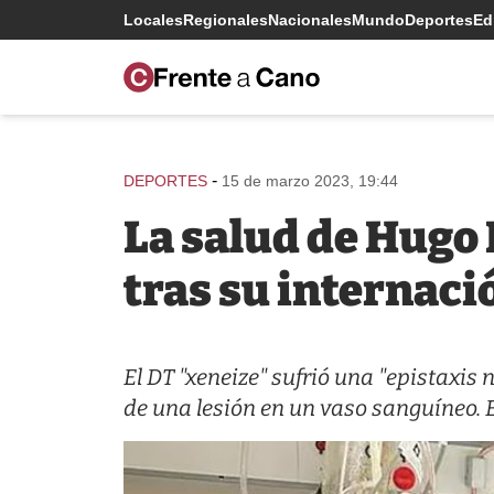
Locales
Regionales
Nacionales
Mundo
Deportes
Edi
-
DEPORTES
15 de marzo 2023, 19:44
La salud de Hugo 
tras su internaci
El DT "xeneize" sufrió una "epistaxis 
de una lesión en un vaso sanguíneo. 