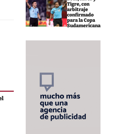
Tigre, con
arbitraje
confirmado
para la Copa
Sudamericana
el