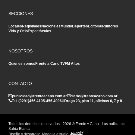
SECCIONES
Locales
Regionales
Nacionales
Mundo
Deportes
Editorial
Rumores
Vida y Ocio
Espectáculos
NOSOTROS
Quienes somos
Frente a Cano TV
FM Altos
CONTACTO
publicidad@frenteacano.com.ar
diario@frenteacano.com.ar
Tel. (0291)
456 4195
-
456 4006
Drago 23, piso 11, oficinas 6, 7 y 8
Todos los derechos reservados -
2026
® Frente A Cano - Las noticias de
Bahía Blanca
Diseño y desarrollo:
Magolla estudio