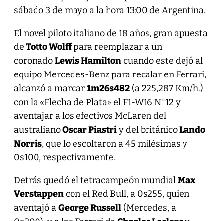
sábado 3 de mayo a la hora 13:00 de Argentina.
El novel piloto italiano de 18 años, gran apuesta
de
Totto Wolff
para reemplazar a un
coronado
Lewis Hamilton
cuando este dejó al
equipo Mercedes-Benz para recalar en Ferrari,
alcanzó a marcar
1m26s482
(a 225,287 Km/h.)
con la «Flecha de Plata» el F1-W16 N°12 y
aventajar a los efectivos McLaren del
australiano
Oscar Piastri
y del británico
Lando
Norris
, que lo escoltaron a 45 milésimas y
0s100, respectivamente.
Detrás quedó el tetracampeón mundial
Max
Verstappen
con el Red Bull, a 0s255, quien
aventajó a
George Russell
(Mercedes, a