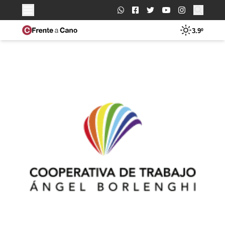
Buscar:
3.9º