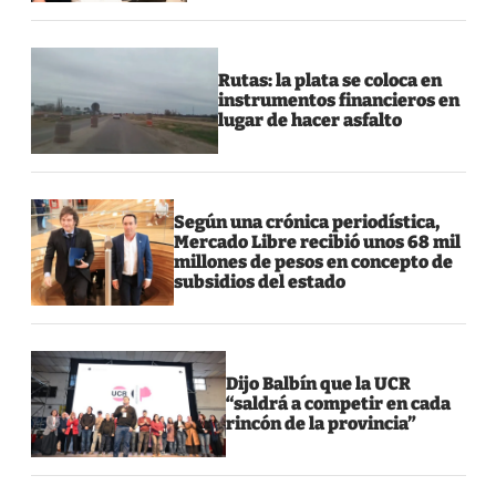
Rutas: la plata se coloca en
instrumentos financieros en
lugar de hacer asfalto
Según una crónica periodística,
Mercado Libre recibió unos 68 mil
millones de pesos en concepto de
subsidios del estado
Dijo Balbín que la UCR
“saldrá a competir en cada
rincón de la provincia”