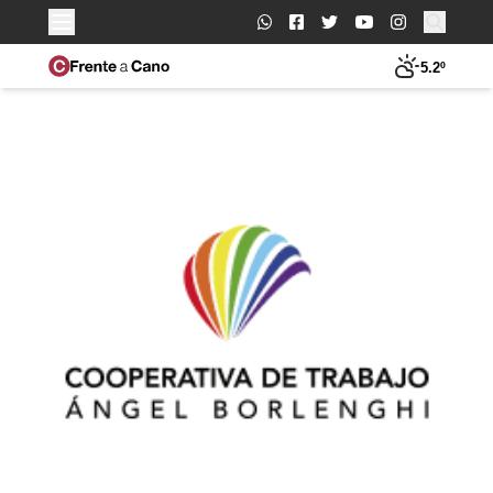
Buscar:
5.2º