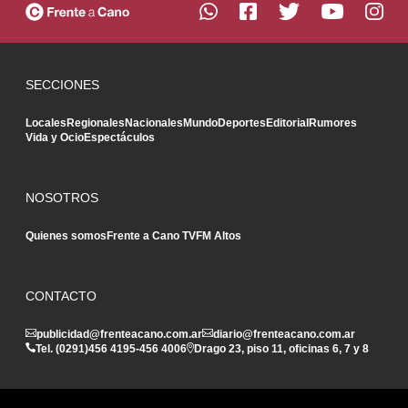
SECCIONES
Locales
Regionales
Nacionales
Mundo
Deportes
Editorial
Rumores
Vida y Ocio
Espectáculos
NOSOTROS
Quienes somos
Frente a Cano TV
FM Altos
CONTACTO
publicidad@frenteacano.com.ar
diario@frenteacano.com.ar
Tel. (0291)
456 4195
-
456 4006
Drago 23, piso 11, oficinas 6, 7 y 8