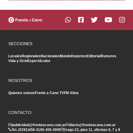
SECCIONES
Locales
Regionales
Nacionales
Mundo
Deportes
Editorial
Rumores
Vida y Ocio
Espectáculos
NOSOTROS
Quienes somos
Frente a Cano TV
FM Altos
CONTACTO
publicidad@frenteacano.com.ar
diario@frenteacano.com.ar
Tel. (0291)
456 4195
-
456 4006
Drago 23, piso 11, oficinas 6, 7 y 8