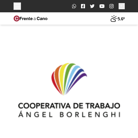
Buscar:
5.6º