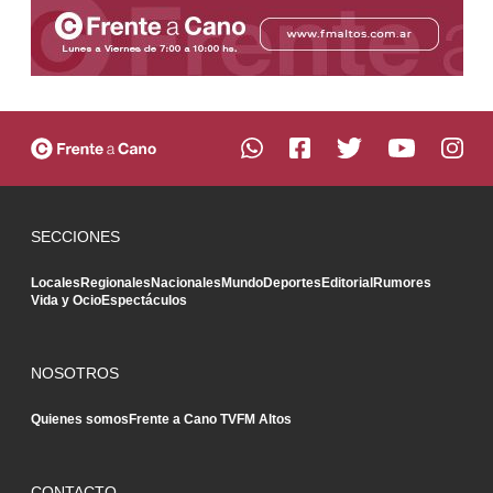
SECCIONES
Locales
Regionales
Nacionales
Mundo
Deportes
Editorial
Rumores
Vida y Ocio
Espectáculos
NOSOTROS
Quienes somos
Frente a Cano TV
FM Altos
CONTACTO