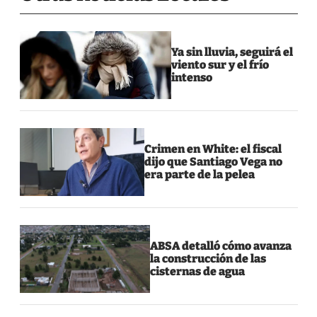
Ya sin lluvia, seguirá el
viento sur y el frío
intenso
Crimen en White: el fiscal
dijo que Santiago Vega no
era parte de la pelea
ABSA detalló cómo avanza
la construcción de las
cisternas de agua