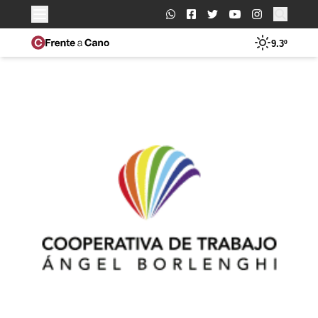
Buscar:
9.3º