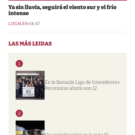
Ya sin lluvia, seguirá el viento sur y el frío
intenso
-
LOCALES
16:47
LAS MÁS LEIDAS
1
En la llamada Liga de Intendentes
Peronistas ahora son 12
2
Un camión volcó en la ruta 51