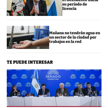
su período de
licencia
Mañana no tendrán agua en
un sector de la ciudad por
trabajos en la red
TE PUEDE INTERESAR