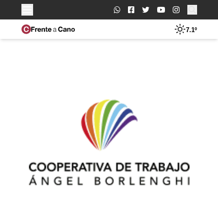
Buscar:
7.1º