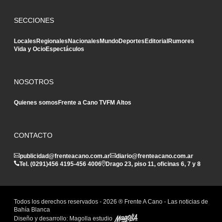
SECCIONES
Locales
Regionales
Nacionales
Mundo
Deportes
Editorial
Rumores
Vida y Ocio
Espectáculos
NOSOTROS
Quienes somos
Frente a Cano TV
FM Altos
CONTACTO
publicidad@frenteacano.com.ar
diario@frenteacano.com.ar
Tel. (0291)
456 4195
-
456 4006
Drago 23, piso 11, oficinas 6, 7 y 8
Todos los derechos reservados -
2026
® Frente A Cano - Las noticias de
Bahía Blanca
Diseño y desarrollo:
Magolla estudio