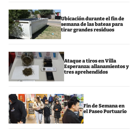
Ubicación durante el fin de
semana de las bateas para
tirar grandes residuos
Ataque a tiros en Villa
Esperanza: allanamientos y
tres aprehendidos
Fin de Semana en
el Paseo Portuario