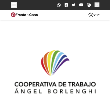
Buscar:
2.2º