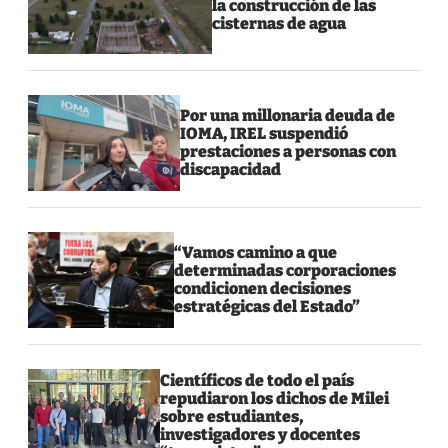
la construcción de las
cisternas de agua
Por una millonaria deuda de
IOMA, IREL suspendió
prestaciones a personas con
discapacidad
“Vamos camino a que
determinadas corporaciones
condicionen decisiones
estratégicas del Estado”
Científicos de todo el país
repudiaron los dichos de Milei
sobre estudiantes,
investigadores y docentes