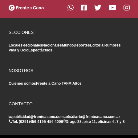
SECCIONES
Locales
Regionales
Nacionales
Mundo
Deportes
Editorial
Rumores
Vida y Ocio
Espectáculos
NOSOTROS
Quienes somos
Frente a Cano TV
FM Altos
CONTACTO
publicidad@frenteacano.com.ar
diario@frenteacano.com.ar
Tel. (0291)
456 4195
-
456 4006
Drago 23, piso 11, oficinas 6, 7 y 8