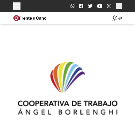
Buscar:
6º