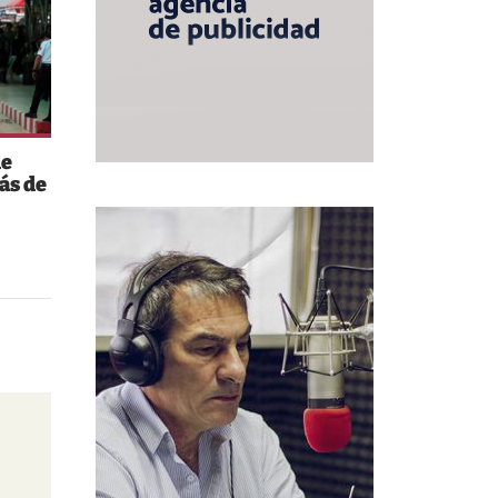
de
ás de