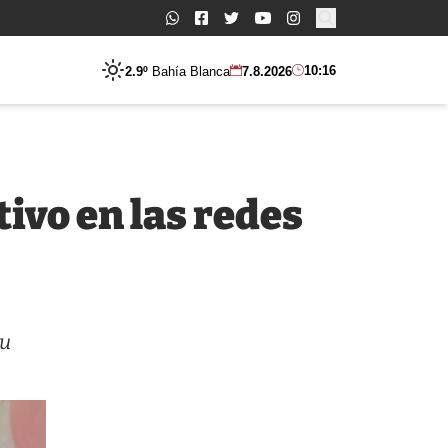
Buscar:
10:16
2.9º
Bahía Blanca
7.8.2026
ivo en las redes
su