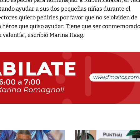
cio especial para homenajear a Rubén Zalazar, el vec
ntando ayudar a sus dos pequeñas niñas durante el
ectores quiero pedirles por favor que no se olviden de
un héroe que quiso ayudar. Tiene que ser conmemorad
 valentía”, escribió Marina Haag.