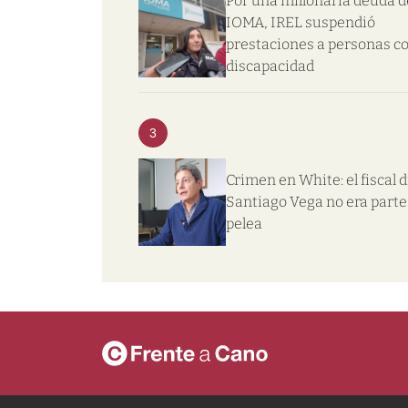
Por una millonaria deuda d
IOMA, IREL suspendió
prestaciones a personas c
discapacidad
3
Crimen en White: el fiscal d
Santiago Vega no era parte 
pelea