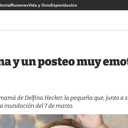
torial
Rumores
Vida y Ocio
Espectáculos
a y un posteo muy emot
a mamá de Delfina Hecker, la pequeña que, junto a 
la inundación del 7 de marzo.