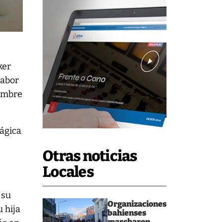
ker
labor
hombre
rágica
Otras noticias
Locales
 su
Organizaciones
 hija
bahienses
marcharon