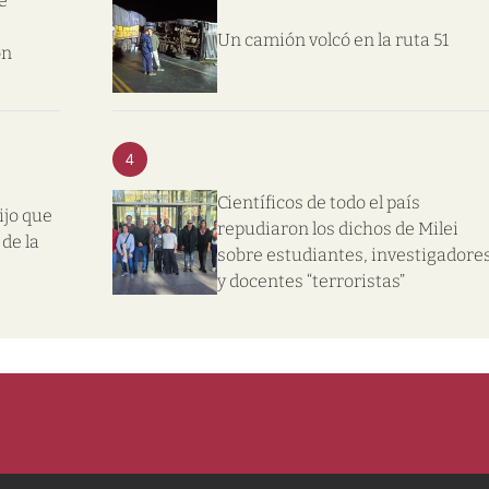
e
Un camión volcó en la ruta 51
on
4
Científicos de todo el país
ijo que
repudiaron los dichos de Milei
de la
sobre estudiantes, investigadore
y docentes “terroristas”