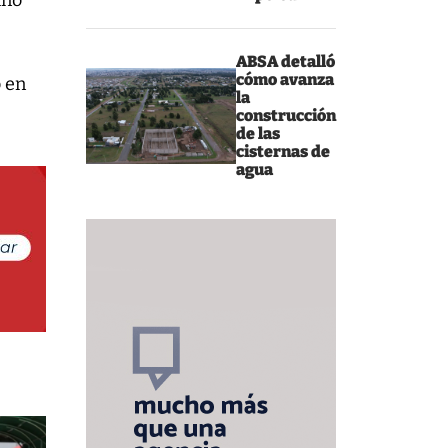
ino
ABSA detalló
cómo avanza
o en
la
construcción
de las
cisternas de
agua