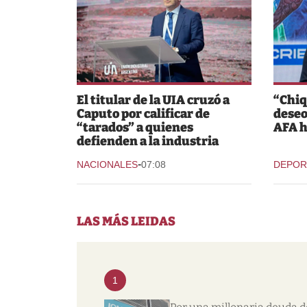
El titular de la UIA cruzó a
“Chiq
Caputo por calificar de
deseo
“tarados” a quienes
AFA h
defienden a la industria
-
NACIONALES
07:08
DEPOR
LAS MÁS LEIDAS
1