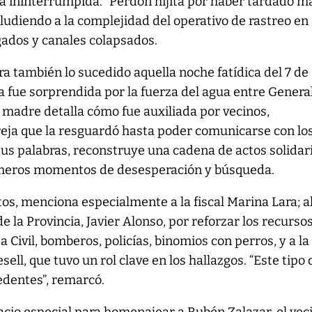
a ininterrumpida. “Perdón hijita por haber tardado m
aludiendo a la complejidad del operativo de rastreo en
ados y canales colapsados.
 también lo sucedido aquella noche fatídica del 7 de
a fue sorprendida por la fuerza del agua entre Genera
a madre detalla cómo fue auxiliada por vecinos,
reja que la resguardó hasta poder comunicarse con lo
us palabras, reconstruye una cadena de actos solidar
meros momentos de desesperación y búsqueda.
os, menciona especialmente a la fiscal Marina Lara; a
 la Provincia, Javier Alonso, por reforzar los recurso
sa Civil, bomberos, policías, binomios con perros, y a la
sell, que tuvo un rol clave en los hallazgos. “Este tipo 
cedentes”, remarcó.