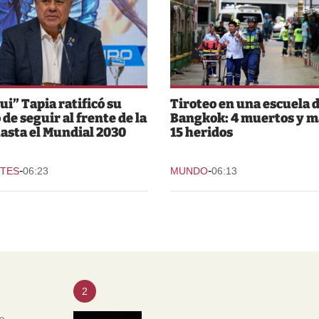
ui” Tapia ratificó su
Tiroteo en una escuela 
 de seguir al frente de la
Bangkok: 4 muertos y m
asta el Mundial 2030
15 heridos
-
-
TES
06:23
MUNDO
06:13
2