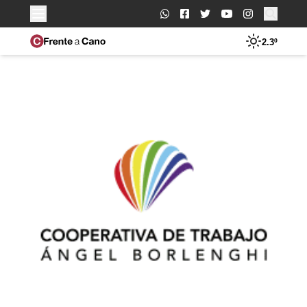
Buscar:
2.3º