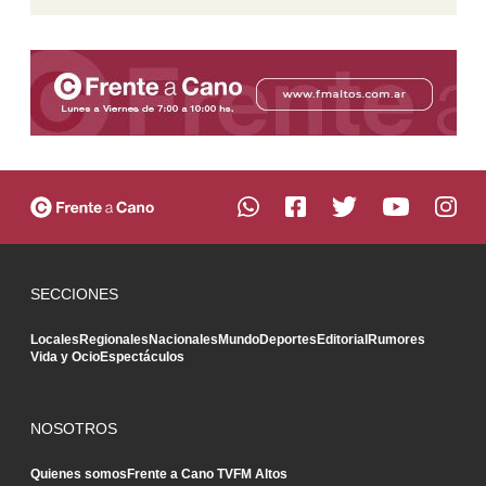
SECCIONES
Locales
Regionales
Nacionales
Mundo
Deportes
Editorial
Rumores
Vida y Ocio
Espectáculos
NOSOTROS
Quienes somos
Frente a Cano TV
FM Altos