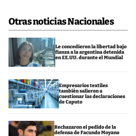
Otras noticias Nacionales
Le concedieron la libertad bajo
fianza a la argentina detenida
en EE.UU. durante el Mundial
Empresarios textiles
también salieron a
cuestionar las declaraciones
de Caputo
Rechazaron el pedido de la
defensa de Facundo Moyano