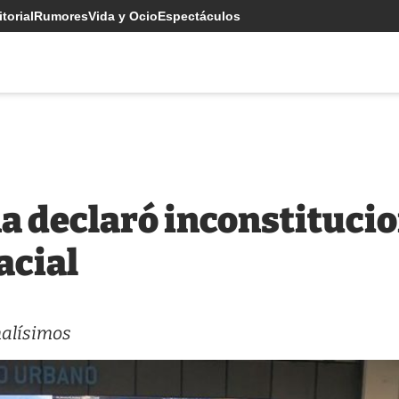
torial
Rumores
Vida y Ocio
Espectáculos
ña declaró inconstitucio
acial
nalísimos