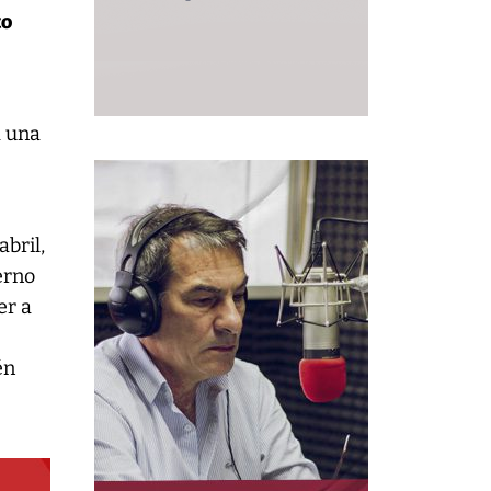
to
a una
bril,
erno
er a
én