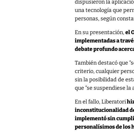
dispusieron la aplicaci
una tecnología que perm
personas, según constató
En su presentación,
el 
implementadas a través
debate profundo acerca
También destacó que “se
criterio, cualquier pers
sin la posibilidad de es
que “se suspendiese la 
En el fallo, Liberatori
hiz
inconstitucionalidad de
implementó sin cumplir
personalísimos de los 