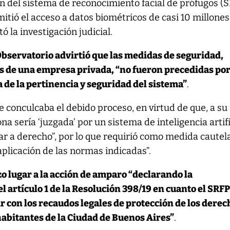
ón del sistema de reconocimiento facial de prófugos (S
itió el acceso a datos biométricos de casi 10 millones
 la investigación judicial.
Observatorio advirtió que las medidas de seguridad,
 de una empresa privada, “no fueron precedidas po
 de la pertinencia y seguridad del sistema”
.
 conculcaba el debido proceso, en virtud de que, a su
ona sería ‘juzgada’ por un sistema de inteligencia artifi
tar a derecho”, por lo que requirió como medida cautel
aplicación de las normas indicadas”.
o lugar a la acción de amparo “declarando la
l artículo 1 de la Resolución 398/19 en cuanto el SRFP
 con los recaudos legales de protección de los derec
habitantes de la Ciudad de Buenos Aires”
.