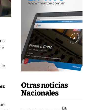
nos
 de
 lo
Otras noticias
uez
Nacionales
que
La