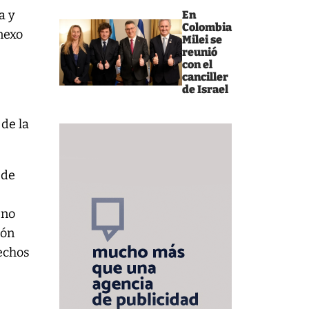
a y
En
Colombia
Anexo
Milei se
reunió
con el
canciller
de Israel
 de la
 de
 no
ión
rechos