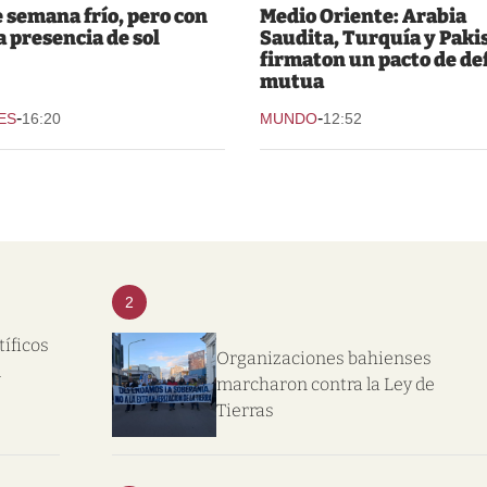
e semana frío, pero con
Medio Oriente: Arabia
 presencia de sol
Saudita, Turquía y Paki
firmaton un pacto de de
mutua
-
-
ES
16:20
MUNDO
12:52
2
tíficos
Organizaciones bahienses
l
marcharon contra la Ley de
Tierras