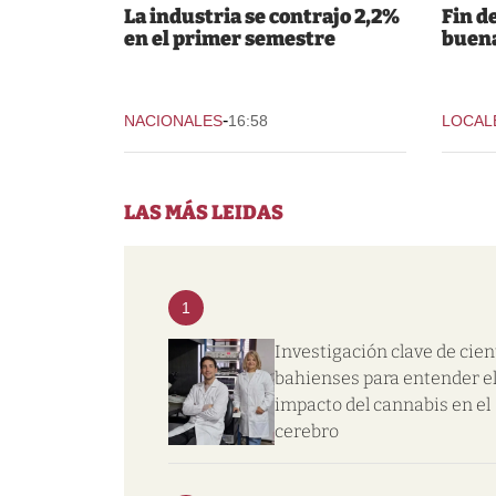
La industria se contrajo 2,2%
Fin d
en el primer semestre
buena
-
NACIONALES
16:58
LOCAL
LAS MÁS LEIDAS
1
Investigación clave de cien
bahienses para entender e
impacto del cannabis en el
cerebro