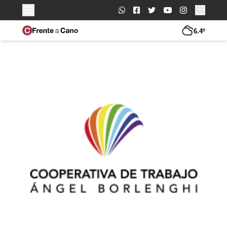
Buscar:
6.4º