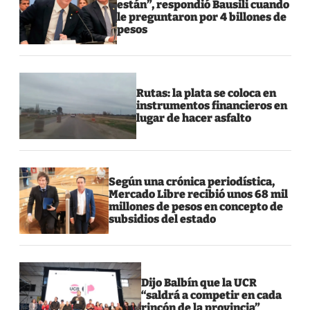
están”, respondió Bausili cuando
le preguntaron por 4 billones de
pesos
Rutas: la plata se coloca en
instrumentos financieros en
lugar de hacer asfalto
Según una crónica periodística,
Mercado Libre recibió unos 68 mil
millones de pesos en concepto de
subsidios del estado
Dijo Balbín que la UCR
“saldrá a competir en cada
rincón de la provincia”