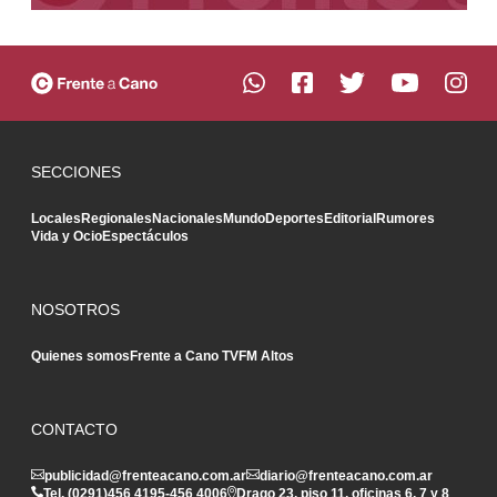
SECCIONES
Locales
Regionales
Nacionales
Mundo
Deportes
Editorial
Rumores
Vida y Ocio
Espectáculos
NOSOTROS
Quienes somos
Frente a Cano TV
FM Altos
CONTACTO
publicidad@frenteacano.com.ar
diario@frenteacano.com.ar
Tel. (0291)
456 4195
-
456 4006
Drago 23, piso 11, oficinas 6, 7 y 8