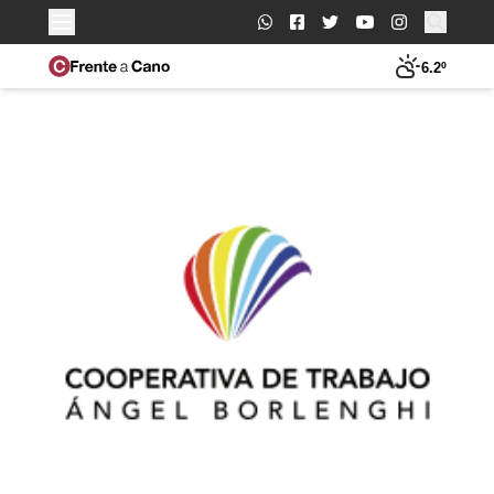
Buscar:
6.2º