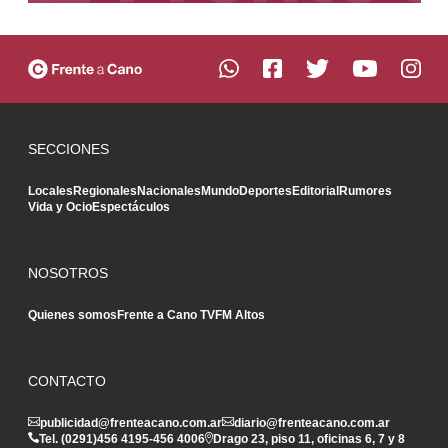
SECCIONES
Locales
Regionales
Nacionales
Mundo
Deportes
Editorial
Rumores
Vida y Ocio
Espectáculos
NOSOTROS
Quienes somos
Frente a Cano TV
FM Altos
CONTACTO
publicidad@frenteacano.com.ar
diario@frenteacano.com.ar
Tel. (0291)
456 4195
-
456 4006
Drago 23, piso 11, oficinas 6, 7 y 8