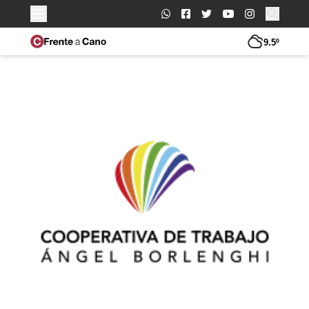
Buscar:
9.5º